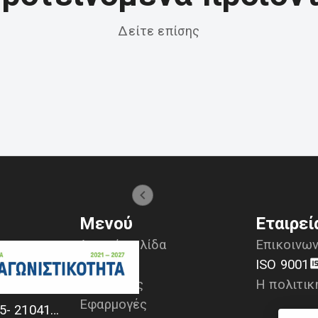
Δείτε επίσης
Μενού
Εταιρεί
Αρχική σελίδα
Επικοινων
Προϊόντα
ISO 9001
Υπηρεσίες
Η πολιτικ
α
Εφαρμογές
+30 2104170709 - 2104175729- 2104111335- 2104127501