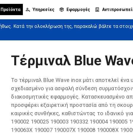
Προϊόντα
Υπηρεσίες
Εφαρμογές
Αντιπροσωπεί
θως. Κατά την ολοκλήρωση της, παρακαλώ βάλτε τα στοιχεί
Τέρμιναλ Blue Wav
Το τέρμιναλ Blue Wave inox μάτι αποτελεί ένα
σχεδιασμένο για ασφαλή σύνδεση συρματόσχοιν
διακοσμητικές εφαρμογές. Κατασκευασμένο απ
προσφέρει εξαιρετική προστασία από τη σκουρι
καιρικές συνθήκες, καθιστώντας το ιδανικό γ
190002 190025 190003 190332 190004 190005 
190063X 190007 190007X 190008 190008X 190