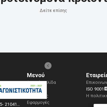
Δείτε επίσης
Μενού
Εταιρεί
Αρχική σελίδα
Επικοινων
Προϊόντα
ISO 9001
Υπηρεσίες
Η πολιτικ
α
Εφαρμογές
+30 2104170709 - 2104175729- 2104111335- 2104127501