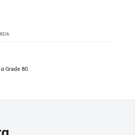
ΧΕΊΑ
α Grade 80.
τα