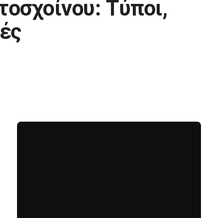
οσχοίνου: Τύποι,
ές