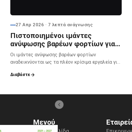
27 Απρ 2026
· 7 λεπτά ανάγνωσης
Πιστοποιημένοι ιμάντες
ανύψωσης βαρέων φορτίων για
ασφαλή φόρτωση και
Οι ιμάντες ανύψωσης βαρέων φορτίων
εκφόρτωση πλοίων
αναδεικνύονται ως τα πλέον κρίσιμα εργαλεία για
τη διασφάλιση της επιχειρησιακής συνέχειας.
Διαβάστε
Μενού
Εταιρεί
Αρχική σελίδα
Επικοινων