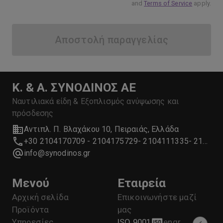
and
Terms of Service
apply.
Αποστολή παραγγελίας
Κ. & Α. ΣΥΝΟΔΙΝΟΣ ΑΕ
Ναυτιλιακά είδη & Εξοπλισμός ανύψωσης και
πρόσδεσης
Αντιπλ. Π. Βλαχάκου 10, Πειραιάς, Ελλάδα
+30 2104170709 - 2104175729- 2104111335- 2104127501
info@synodinos.gr
Μενού
Εταιρεία
Αρχική σελίδα
Επικοινωνήστε μαζί
Προϊόντα
μας
Υπηρεσίες
ISO 9001
en
gr