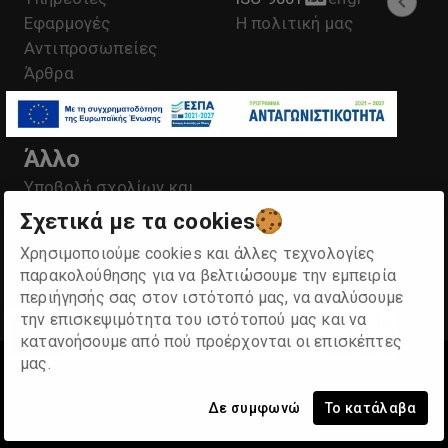
Εφαρμογές
Η πολιτική μας
Αντιπροσωπείες
Άρθρα
Το καλάθι μου
Άλλο
Υποβολή σχολίων και
παραπόνων
Σχετικά με τα cookies
Πολιτική Προστασίας
Χρησιμοποιούμε cookies και άλλες τεχνολογίες
Προσωπικών
παρακολούθησης για να βελτιώσουμε την εμπειρία
Δεδομένων- GDPR
περιήγησής σας στον ιστότοπό μας, να αναλύσουμε
Οροι χρήσης
την επισκεψιμότητα του ιστότοπού μας και να
κατανοήσουμε από πού προέρχονται οι επισκέπτες
μας.
©
2026
Κ. & Α. ΣΥΝΟΔΙΝΟΣ ΑΕ
.
Some rights reserved
Δε συμφωνώ
Το κατάλαβα