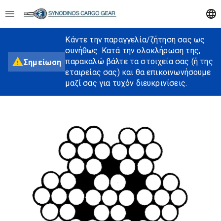
Κάντε την παραγγελία/ζήτηση σας ως
συνήθως. Κατά την ολοκλήρωση της,
παρακαλώ βάλτε τα στοιχεία σας (ή της
Σημείωση
εταιρείας σας) και θα επικοινωνήσουμε
μαζί σας για τυχόν διευκρινίσεις.