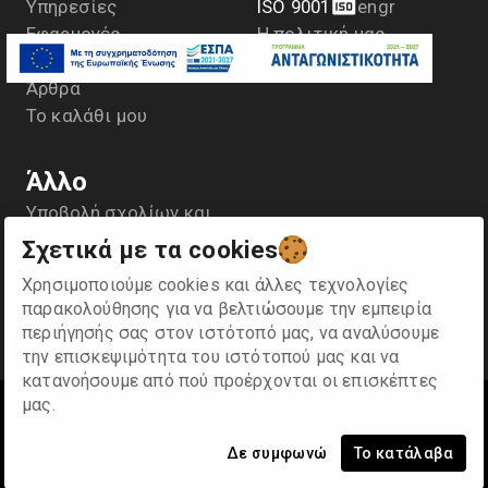
Υπηρεσίες
ISO 9001
en
gr
Εφαρμογές
Η πολιτική μας
Αντιπροσωπείες
Άρθρα
Το καλάθι μου
Άλλο
Υποβολή σχολίων και
παραπόνων
Σχετικά με τα cookies
Πολιτική Προστασίας
Χρησιμοποιούμε cookies και άλλες τεχνολογίες
Προσωπικών
παρακολούθησης για να βελτιώσουμε την εμπειρία
Δεδομένων- GDPR
περιήγησής σας στον ιστότοπό μας, να αναλύσουμε
Οροι χρήσης
την επισκεψιμότητα του ιστότοπού μας και να
κατανοήσουμε από πού προέρχονται οι επισκέπτες
μας.
©
2026
Κ. & Α. ΣΥΝΟΔΙΝΟΣ ΑΕ
.
Some rights reserved
Δε συμφωνώ
Το κατάλαβα
e.replaceAll is not a function