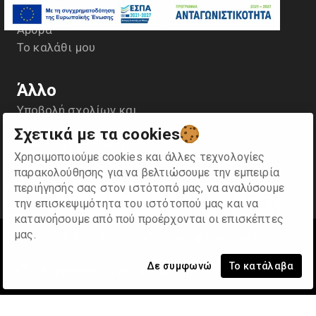
Αντιπροσωπείες
Άρθρα
Το καλάθι μου
Άλλο
Υποβολή σχολίων και
παραπόνων
Σχετικά με τα cookies
Πολιτική Προστασίας
Χρησιμοποιούμε cookies και άλλες τεχνολογίες
Προσωπικών
παρακολούθησης για να βελτιώσουμε την εμπειρία
Δεδομένων- GDPR
περιήγησής σας στον ιστότοπό μας, να αναλύσουμε
Οροι χρήσης
την επισκεψιμότητα του ιστότοπού μας και να
κατανοήσουμε από πού προέρχονται οι επισκέπτες
μας.
©
2026
Κ. & Α. ΣΥΝΟΔΙΝΟΣ ΑΕ
.
Some rights reserved
Δε συμφωνώ
Το κατάλαβα
e.replaceAll is not a function