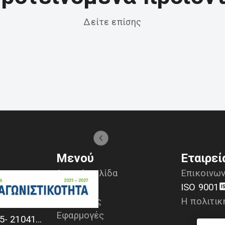
Δείτε επίσης
Μενού
Εταιρεί
Αρχική σελίδα
Επικοινων
Προϊόντα
ISO 9001
Υπηρεσίες
Η πολιτικ
α
Εφαρμογές
+30 2104170709 - 2104175729- 2104111335- 2104127501