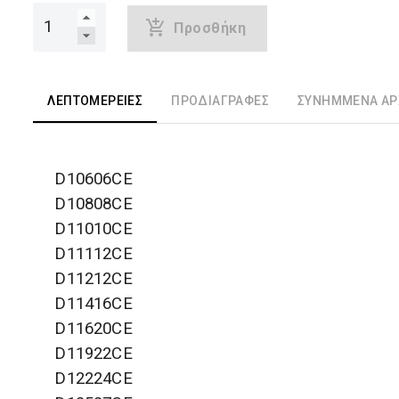
Προσθήκη
ΛΕΠΤΟΜΈΡΕΙΕΣ
ΠΡΟΔΙΑΓΡΑΦΈΣ
ΣΥΝΗΜΜΈΝΑ ΑΡ
D10606CE

D10808CE

D11010CE

D11112CE

D11212CE

D11416CE

D11620CE

D11922CE

D12224CE
