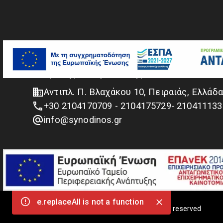
Κ. & Α. ΣΥΝΟΔΙΝΟΣ ΑΕ
Ναυτιλιακά είδη & Εξοπλισμός
ανύψωσης και πρόσδεσης
Αντιπλ. Π. Βλαχάκου 10, Πειραιάς, Ελλάδ
info@synodinos.gr
e.replaceAll is not a function
©
2026
Κ. & Α. ΣΥΝΟΔΙΝΟΣ ΑΕ
.
Some rights reserved