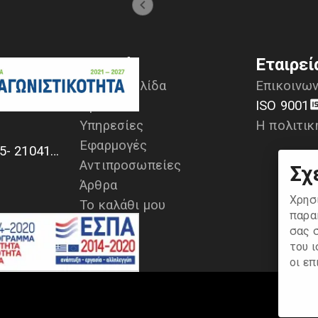
Μενού
Εταιρεί
Αρχική σελίδα
Επικοινων
Προϊόντα
ISO 9001
Υπηρεσίες
Η πολιτικ
α
Εφαρμογές
+30 2104170709 - 2104175729- 2104111335- 2104127501
Αντιπροσωπείες
Σχ
Άρθρα
Χρησ
Το καλάθι μου
παρα
σας 
του 
οι επ