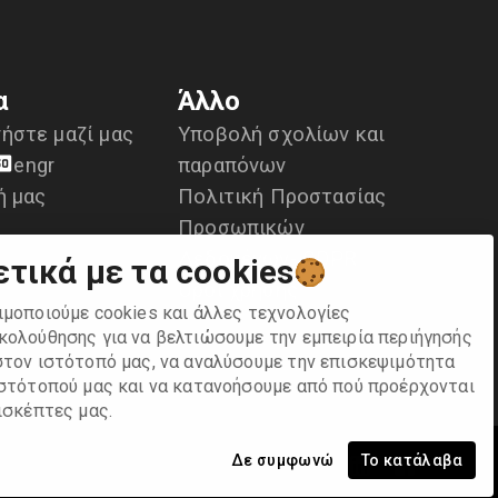
α
Άλλο
ήστε μαζί μας
Υποβολή σχολίων και
en
gr
παραπόνων
ή μας
Πολιτική Προστασίας
Προσωπικών
Δεδομένων- GDPR
ετικά με τα cookies
Οροι χρήσης
ιμοποιούμε cookies και άλλες τεχνολογίες
κολούθησης για να βελτιώσουμε την εμπειρία περιήγησής
στον ιστότοπό μας, να αναλύσουμε την επισκεψιμότητα
ιστότοπού μας και να κατανοήσουμε από πού προέρχονται
ισκέπτες μας.
Δε συμφωνώ
Το κατάλαβα