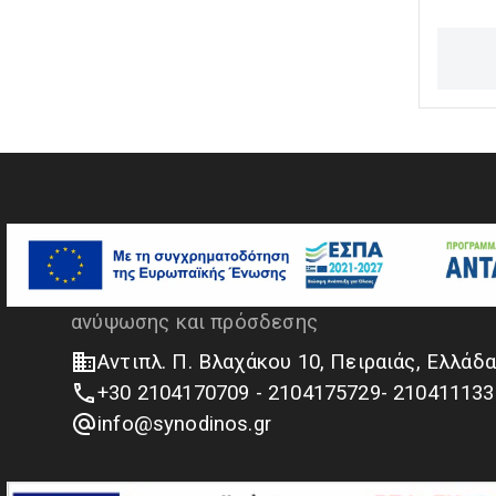
βιομηχ
Διαθέτ
ανθεκτ
λειτουρ
ναυτιλ
και βι
Κ. & Α. ΣΥΝΟΔΙΝΟΣ ΑΕ
Ναυτιλιακά είδη & Εξοπλισμός
ανύψωσης και πρόσδεσης
Αντιπλ. Π. Βλαχάκου 10, Πειραιάς, Ελλάδ
info@synodinos.gr