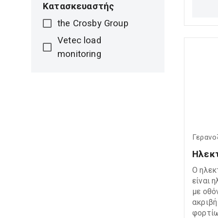
φορτίω
Κατασκευαστής
ιδανική
the Crosby Group
ναυτιλ
εφαρμο
Vetec load
monitoring
Γερανο
Ηλεκτ
Ο ηλεκ
είναι 
με οθό
ακριβή
φορτίω