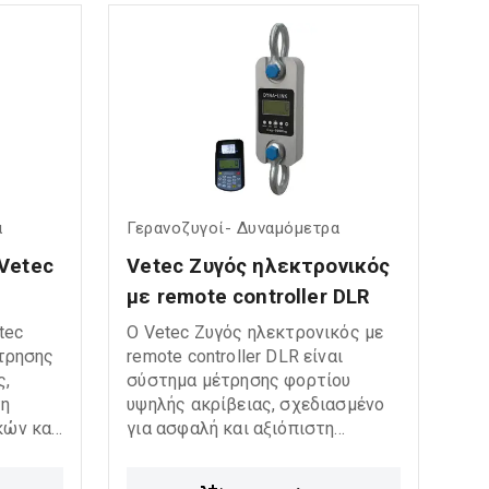
 και
ανικές,
ς.
α
Γερανοζυγοί- Δυναμόμετρα
Vetec 
Vetec Ζυγός ηλεκτρονικός 
με remote controller DLR
tec
Ο Vetec Ζυγός ηλεκτρονικός με
τρησης
remote controller DLR είναι
ς,
σύστημα μέτρησης φορτίου
τη
υψηλής ακρίβειας, σχεδιασμένο
ών και
για ασφαλή και αξιόπιστη
.
παρακολούθηση ανυψωτικών
σκευή,
εφαρμογών. Διαθέτει ασύρματο