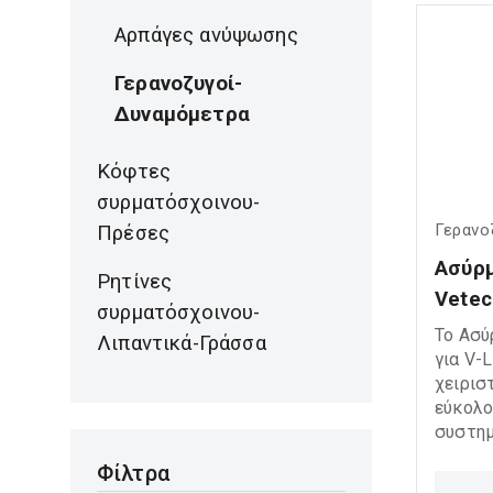
απαιτή
Αρπάγες ανύψωσης
Γερανοζυγοί-
Δυναμόμετρα
Κόφτες
συρματόσχοινου-
Γερανο
Πρέσες
Ασύρμ
Ρητίνες
Vetec
συρματόσχοινου-
Το Ασύ
Λιπαντικά-Γράσσα
για V-
χειρισ
εύκολο
συστημ
LINK. 
Φίλτρα
παρακο