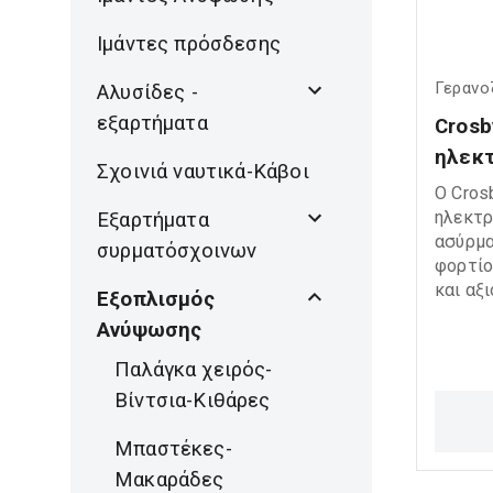
Iμάντες πρόσδεσης
Γερανο
Αλυσίδες -
εξαρτήματα
Crosb
ηλεκτ
Σχοινιά ναυτικά-Κάβοι
Ο Crosb
ηλεκτρ
Εξαρτήματα
ασύρμα
συρματόσχοινων
φορτίο
και αξ
Εξοπλισμός
ανυψω
Ανύψωσης
Διαθέτ
για εύ
Παλάγκα χειρός-
παρακ
Βίντσια-Κιθάρες
κινητώ
αποτελ
Μπαστέκες-
βιομηχ
Μακαράδες
ανυψωτ