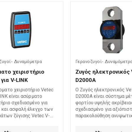
προσφέροντας αξιοπιστία
σεων.
ευκολία χρήσης σε βιομηχ
ναυτιλιακές και
κατασκευαστικές εργασίε
ζυγοί- Δυναμόμετρα
Γερανοζυγοί- Δυναμόμετρ
ατο χειριστήριο 
Ζυγός ηλεκτρονικός 
 για V-LINK
D2000A
ρματο χειριστήριο Vetec
Ο Ζυγός ηλεκτρονικός Ve
LINK είναι ασύρματο
D2000A είναι σύστημα μέ
τήριο σχεδιασμένο για
φορτίου υψηλής ακρίβεια
 και ασφαλή έλεγχο των
σχεδιασμένο για αξιόπισ
άτων ζύγισης Vetec V-
παρακολούθηση ανυψωτικ
Προσφέρει αξιόπιστη
βιομηχανικών εφαρμογών
λούθηση και διαχείριση
Διαθέτει ανθεκτική κατα