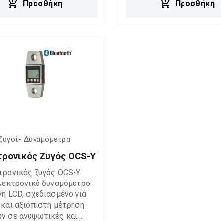
Προσθήκη
Προσθήκη
ν σε πραγματικό χρόνο,
εύκολη χρήση και ακριβεί
 για βιομηχανικές,
μετρήσεις φορτίου,
ιακές και ανυψωτικές
αποτελώντας ιδανική λύσ
γές.
ναυτιλιακές, κατασκευασ
και βιομηχανικές εργασίε
ζυγοί- Δυναμόμετρα
ρονικός Ζυγός OCS-Y
τρονικός ζυγός OCS-Y
ηλεκτρονικό δυναμόμετρο
νη LCD, σχεδιασμένο για
 και αξιόπιστη μέτρηση
ν σε ανυψωτικές και