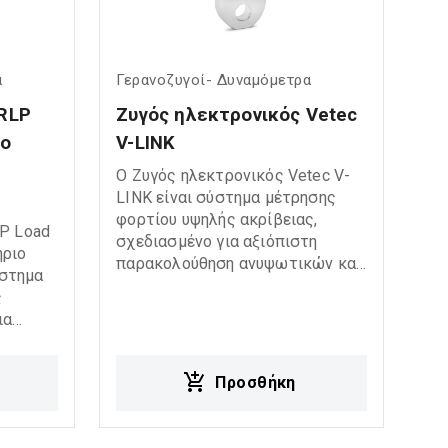
α
Γερανοζυγοί- Δυναμόμετρα
RLP 
Ζυγός ηλεκτρονικός Vetec 
ο 
V-LINK
Ο Ζυγός ηλεκτρονικός Vetec V-
LINK είναι σύστημα μέτρησης
φορτίου υψηλής ακρίβειας,
LP Load
σχεδιασμένο για αξιόπιστη
ήριο
παρακολούθηση ανυψωτικών και
ύστημα
βιομηχανικών εφαρμογών.
ς
Προσφέρει εύκολη χρήση,
ια
ανθεκτική κατασκευή και
ακριβείς μετρήσεις φορτίου,
ρματη
ιδανικές για ναυτιλιακές,
Προσθήκη
αι
κατασκευαστικές και
φορτίων
βιομηχανικές εργασίες.