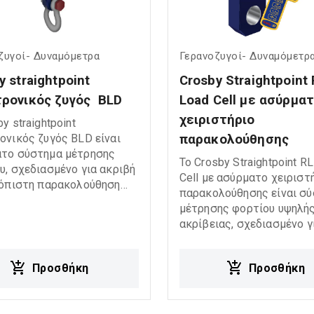
ζυγοί- Δυναμόμετρα
Γερανοζυγοί- Δυναμόμετρ
y straightpoint 
Crosby Straightpoint 
ρονικός ζυγός  BLD
Load Cell με ασύρματ
χειριστήριο 
y straightpoint
ονικός ζυγός BLD είναι
παρακολούθησης
το σύστημα μέτρησης
Το Crosby Straightpoint R
υ, σχεδιασμένο για ακριβή
Cell με ασύρματο χειριστ
ιόπιστη παρακολούθηση
παρακολούθησης είναι σ
τικών εφαρμογών.
μέτρησης φορτίου υψηλή
ει τεχνολογία Bluetooth
ακρίβειας, σχεδιασμένο γ
κολη ασύρματη σύνδεση και
απαιτητικές ανυψωτικές
ολούθηση δεδομένων μέσω
εφαρμογές. Διαθέτει ασύ
ν συσκευών,
Προσθήκη
Προσθήκη
επικοινωνία για εύκολη κ
ώντας ιδανική λύση για
ασφαλή παρακολούθηση 
ανικές, ναυτιλιακές και
σε πραγματικό χρόνο,
ικές εργασίες υψηλών