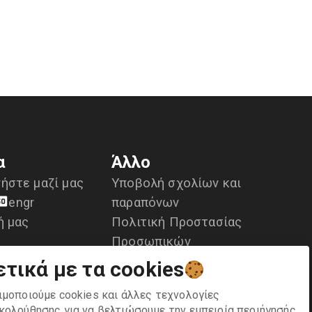
α
Άλλο
ήστε μαζί μας
Υποβολή σχολίων και
en
gr
παραπόνων
ή μας
Πολιτική Προστασίας
Προσωπικών
Δεδομένων- GDPR
ετικά με τα cookies
Οροι χρήσης
ιμοποιούμε cookies και άλλες τεχνολογίες
κολούθησης για να βελτιώσουμε την εμπειρία περιήγησής