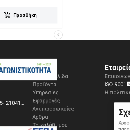
ανικές εφαρμογές.
ει ευανάγνωστη οθόνη,
Προσθήκη
ική κατασκευή και εύκολη
γία, ιδανική για χρήση σε
ιακές, κατασκευαστικές
ομηχανικές εργασίες.
Μενού
Εταιρεί
Αρχική σελίδα
Επικοινων
Προϊόντα
ISO 9001
Υπηρεσίες
Η πολιτικ
α
Εφαρμογές
+30 2104170709 - 2104175729- 2104111335- 2104127501
Αντιπροσωπείες
Σχ
Άρθρα
Χρησ
Το καλάθι μου
παρα