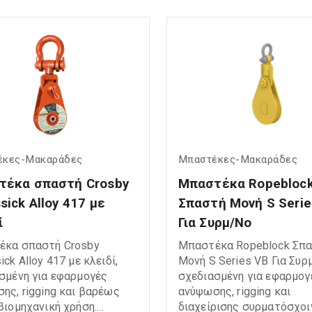
Bushing / Roller Bearings
περιβάλλοντα εργασίας.
ιωμένες τριβές,
Equipped with Bronze bush
τερη αντοχή και
Roller bearings για μειωμ
μένη απόδοση κατά τη
τριβές, ομαλή λειτουργία
 για: Crane &
αυξημένη διάρκεια ζωής. 
ng systems Wire rope
Factor 3,5:1. Ιδανική για:
ations Rigging systems
Εφαρμογές συρματόσχοι
ifting operations
Συστήματα ανύψωσης Rig
ανικές και offshore
systems Γερανούς και hoi
ογές
systems Βιομηχανικές κα
έκες-Μακαράδες
Μπαστέκες-Μακαράδες
offshore εφαρμογές
έκα σπαστή Crosby 
Μπαστέκα Ropeblock
sick Alloy 417 με 
Σπαστή Μονή S Serie
ί
Για Συρμ/Νο
έκα σπαστή Crosby
Μπαστέκα Ropeblock Σπ
ck Alloy 417 με κλειδί,
Μονή S Series VB Για Συρ
σμένη για εφαρμογές
σχεδιασμένη για εφαρμογ
ης, rigging και βαρέως
ανύψωσης, rigging και
βιομηχανική χρήση.
διαχείρισης συρματόσχοι