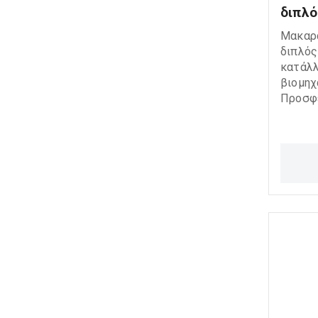
διπλό
Μακαρά
διπλός
κατάλλ
βιομηχ
Προσφέ
ομαλή 
απόδοσ
συνθήκ