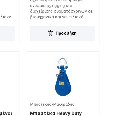
ανύψωσης, rigging και
διαχείρισης συρματόσχοινων σε
ιλιακές
βιομηχανικά και ναυτιλιακά
γές.
περιβάλλοντα. Η σπαστή
ασκευή,
κατασκευή επιτρέπει εύκολη και
Προσθήκη
όπιστη
γρήγορη τοποθέτηση του
συρματόσχοινου, ενώ η μονή
τροχαλία εξασφαλίζει ομαλή
λειτουργία και αξιόπιστη
απόδοση. Ιδανική για: Εφαρμογές
συρματόσχοινων Συστήματα
ανύψωσης Rigging systems
Γερανούς και hoisting systems
Βιομηχανικές και ναυτιλιακές
εφαρμογές
Μπαστέκες-Μακαράδες
μένοι 
Μπαστέκα Heavy Duty 