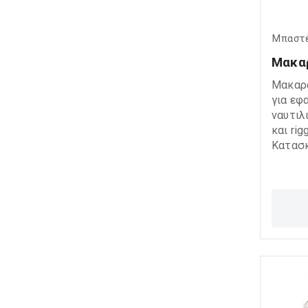
Μπαστ
Μακαρ
Μακαρά
για εφ
ναυτιλ
και rig
Κατασ
ανοξεί
ποιότη
αντοχή
αξιόπι
σε απα
περιβάλλοντα.
εξασφα
και με
χρήση,
για σχ