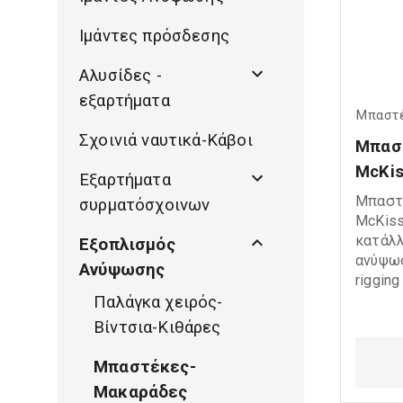
Iμάντες πρόσδεσης
Αλυσίδες -
εξαρτήματα
Μπαστ
Σχοινιά ναυτικά-Κάβοι
Μπαστ
McKis
Εξαρτήματα
Μπαστ
συρματόσχοινων
McKiss
κατάλλ
Εξοπλισμός
ανύψωσ
Ανύψωσης
riggin
βιομηχ
Παλάγκα χειρός-
για ασ
Βίντσια-Κιθάρες
διέλευ
προσφέ
Μπαστέκες-
ομαλή 
Μακαράδες
lifting en