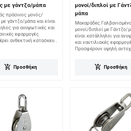
ς με γάντζο/μάπα
μονοί/διπλοί με Γάντ
μάπα
ς πράσινος μονός/
 με γάντζο/μάπα και είναι
Μακαράδες Γαλβανισμένο
ηλος για ανυψωτικές και
μονοί/διπλοί με Γάντζο/μ
ανικές εφαρμογές.
είναι κατάλληλοι για ανυ
ρει ανθεκτική κατασκευή,
και ναυτιλιακές εφαρμογέ
λειτουργία και αξιόπιστη
Προσφέρουν υψηλή αντοχ
η σε απαιτητικές
ομαλή λειτουργία και πρ
ες εργασίας.
από διάβρωση, εξασφαλί
Προσθήκη
Προσθήκη
αξιόπιστη απόδοση σε
απαιτητικές συνθήκες ερ