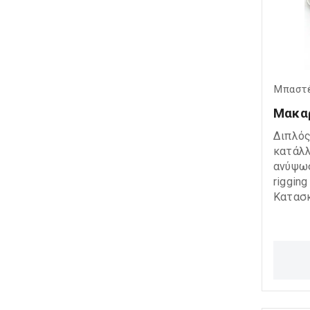
τροχαλίας. Ιδα
Ναυτιλ
marine
Συστήμ
εφαρμ
Μπαστ
Μακαρ
Διπλός
κατάλλ
ανύψωσ
riggin
Κατασ
ανοξεί
ποιότη
αντοχή
αξιόπι
σε απα
περιβάλλοντα
Ναυτιλ