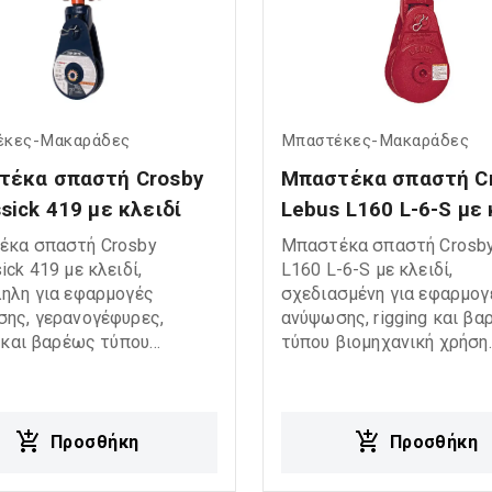
έκες-Μακαράδες
Μπαστέκες-Μακαράδες
έκα σπαστή Crosby 
Μπαστέκα σπαστή Cr
sick 419 με κλειδί
Lebus L160 L-6-S με 
έκα σπαστή Crosby
Μπαστέκα σπαστή Crosby
ick 419 με κλειδί,
L160 L-6-S με κλειδί,
ηλη για εφαρμογές
σχεδιασμένη για εφαρμογ
ης, γερανογέφυρες,
ανύψωσης, rigging και β
g και βαρέως τύπου
τύπου βιομηχανική χρήση.
ανική χρήση. Σχεδιασμένη
σπαστή κατασκευή επιτρ
φαλή και αξιόπιστη
εύκολη και γρήγορη τοπο
ση συρματόσχοινων,
του συρματόσχοινου, ενώ
ρει υψηλή αντοχή και
υψηλής αντοχής κατασκε
Προσθήκη
Προσθήκη
λειτουργία σε demanding
εξασφαλίζει αξιόπιστη
vironments. Διαθέτει
λειτουργία σε απαιτητικά