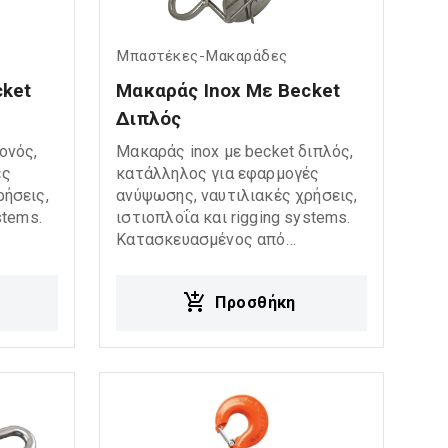
Μπαστέκες-Μακαράδες
ket 
Μακαράς Inox Με Becket 
Διπλός
ονός,
Μακαράς inox με becket διπλός,
ές
κατάλληλος για εφαρμογές
ρήσεις,
ανύψωσης, ναυτιλιακές χρήσεις,
stems.
ιστιοπλοΐα και rigging systems.
Κατασκευασμένος από
ής
ανοξείδωτο χάλυβα υψηλής
ηλή
ποιότητας, προσφέρει υψηλή
Προσθήκη
αντοχή στη διάβρωση και
μη και
αξιόπιστη λειτουργία ακόμη και
α
σε απαιτητικά ή θαλάσσια
περιβάλλοντα. Το becket
ωση του
επιτρέπει ασφαλή στερέωση του
οινου,
σχοινιού ή του συρματόσχοινου,
σφαλίζει
ενώ η διπλή τροχαλία