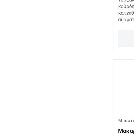
καθοδή
κατεύθ
συρματ
και βι
Προσφέ
ομαλή 
απόδοσ
συνθήκ
Μπαστ
Μακαρ