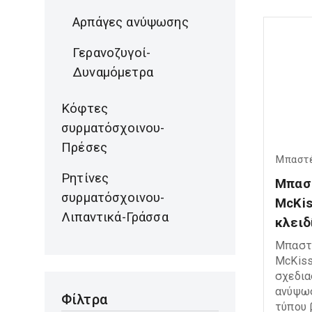
Bronze 
Αρπάγες ανύψωσης
για με
μεγαλύ
Γερανοζυγοί-
βελτιω
Δυναμόμετρα
λειτουργία. Ιδανική
hoisti
applic
Κόφτες
Heavy l
συρματόσχοινου-
Βιομηχ
Πρέσες
εφαρμ
Μπαστ
Ρητίνες
Μπαστ
συρματόσχοινου-
McKis
Λιπαντικά-Γράσσα
κλειδ
Μπαστ
McKissi
σχεδια
ανύψωσ
Φίλτρα
τύπου 