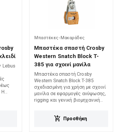
Μπαστέκες-Μακαράδες
osby 
Μπαστέκα σπαστή Crosby 
κλειδί
Western Snatch Block T-
385 για σχοινί μανίλα
 Lebus
Μπαστέκα σπαστή Crosby
ές
Western Snatch Block T-385
αρέως
σχεδιασμένη για χρήση με σχοινί
 Η
μανίλα σε εφαρμογές ανύψωσης,
έπει
rigging και γενική βιομηχανική
θέτηση
χρήση. Προσφέρει αξιόπιστη
 η
λειτουργία, ομαλή διέλευση
υή
Προσθήκη
σχοινιού και υψηλή αντοχή σε
απαιτητικές συνθήκες εργασίας.