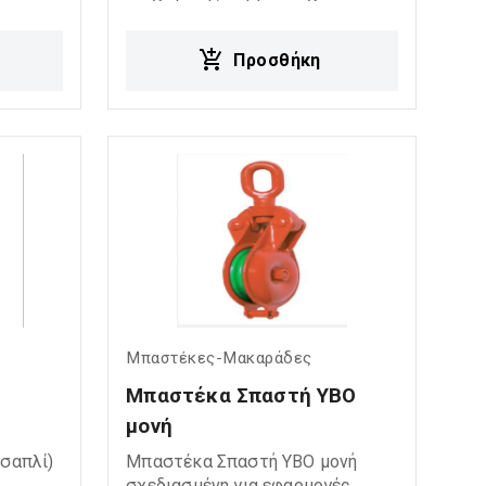
αι
σπαστή κατασκευή επιτρέπει
. Η
εύκολη και γρήγορη τοποθέτηση
Προσθήκη
έπει
του συρματόσχοινου, ενώ το
θέτηση
ράουλο προσφέρει ομαλή
 η
λειτουργία και μειωμένες τριβές
αλίζει
κατά τη χρήση. Ιδανική για: Wire
στη
rope applications Rigging systems
Εφαρμογές ανύψωσης και έλξης
νων
Crane & hoisting systems
ging
Βιομηχανικές και ναυτιλιακές
sting
χρήσεις
ι
Μπαστέκες-Μακαράδες
Μπαστέκα Σπαστή YBO 
μονή
σαπλί)
Μπαστέκα Σπαστή YBO μονή
σχεδιασμένη για εφαρμογές