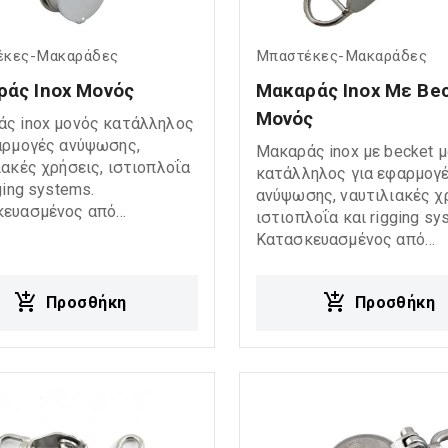
έκες-Μακαράδες
Μπαστέκες-Μακαράδες
άς Inox Μονός
Μακαράς Inox Με Bec
Μονός
ς inox μονός κατάλληλος
αρμογές ανύψωσης,
Μακαράς inox με becket μ
ιακές χρήσεις, ιστιοπλοΐα
κατάλληλος για εφαρμογ
ging systems.
ανύψωσης, ναυτιλιακές χ
κευασμένος από
ιστιοπλοΐα και rigging sy
δωτο χάλυβα υψηλής
Κατασκευασμένος από
τας, προσφέρει υψηλή
ανοξείδωτο χάλυβα υψηλ
 στη διάβρωση και
ποιότητας, προσφέρει υψ
στη λειτουργία ακόμη και
Προσθήκη
Προσθήκη
αντοχή στη διάβρωση και
ιτητικά ή θαλάσσια
αξιόπιστη λειτουργία ακό
 Η μονή τροχαλία
σε απαιτητικά ή θαλάσσι
λίζει ομαλή λειτουργία
περιβάλλοντα. Το becket
ιωμένες τριβές κατά τη
επιτρέπει ασφαλή στερέ
 καθιστώντας τον ιδανικό
σχοινιού ή του συρματόσχ
οινιά και συστήματα
ενώ η μονή τροχαλία εξα