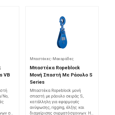
Η σπαστή κατασκευή επιτρέπει
εύκολη και γρήγορη τοποθέτηση
ing /
του σχοινιού, καθιστώντας την
ένες
ιδανική για lifting και pulling
 και
applications. Ιδανική για: Σχοινί
Design
μανίλα Rigging systems
Εφαρμογές ανύψωσης και έλξης
νων
Marine & industrial use Γενικές
ging
εφαρμογές τροχαλίας
sting
ι
Μπαστέκες-Μακαράδες
 
Μπαστέκα Ropeblock 
s VΒ 
Μονή Σπαστή Με Ράουλο S 
Series
αστή
Μπαστέκα Ropeblock μονή
μ/Νο,
σπαστή με ράουλο σειράς S,
ές
κατάλληλη για εφαρμογές
ανύψωσης, rigging, έλξης και
νων σε
διαχείρισης συρματόσχοινων. Η