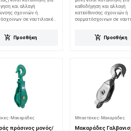
γηση και αλλαγή
καθοδήγηση και αλλαγή
υνσης σχοινιών ή
κατεύθυνσης σχοινιών ή
όσχοινων σε ναυτιλιακές
συρματόσχοινων σε ναυτ
ομηχανικές εφαρμογές.
και βιομηχανικές εφαρμο
ρει ανθεκτική κατασκευή,
Προσφέρει ανθεκτική κατ
Προσθήκη
Προσθήκη
λειτουργία και αξιόπιστη
ομαλή λειτουργία και αξι
η σε απαιτητικές
απόδοση σε απαιτητικές
ες εργασίας.
συνθήκες εργασίας.
έκες-Μακαράδες
Μπαστέκες-Μακαράδες
άς πράσινος μονός/
Μακαράδες Γαλβανισ