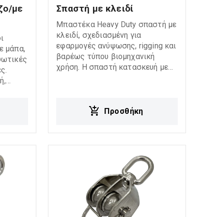
ζο/με 
Σπαστή με κλειδί
Μπαστέκα Heavy Duty σπαστή με
κλειδί, σχεδιασμένη για
ι
εφαρμογές ανύψωσης, rigging και
ε μάπα,
βαρέως τύπου βιομηχανική
ψωτικές
χρήση. Η σπαστή κατασκευή με
ς.
κλειδί επιτρέπει εύκολη και
ή,
γρήγορη τοποθέτηση του
οστασία
συρματόσχοινου, ενώ η heavy
ζοντας
duty κατασκευή προσφέρει υψηλή
Προσθήκη
αντοχή και αξιόπιστη λειτουργία
γασίας.
σε demanding lifting
environments. Ιδανική για: Wire
rope applications Crane & hoisting
systems Rigging systems Heavy
lifting operations Βιομηχανικές
και ναυτιλιακές χρήσεις